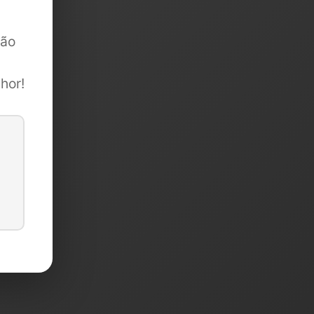
são
hor!