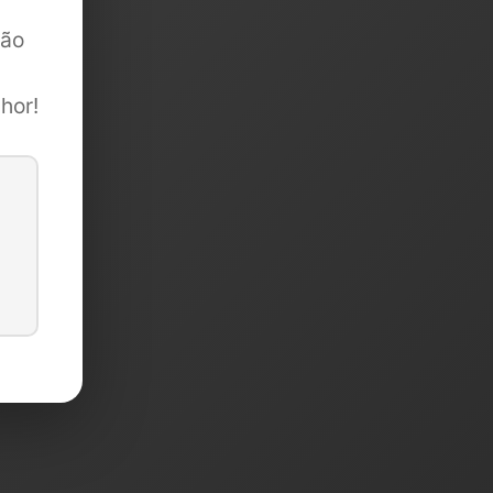
são
hor!