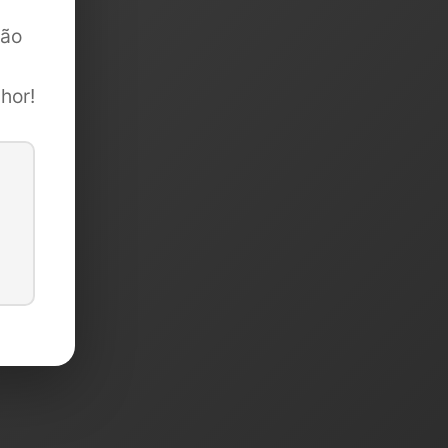
são
hor!