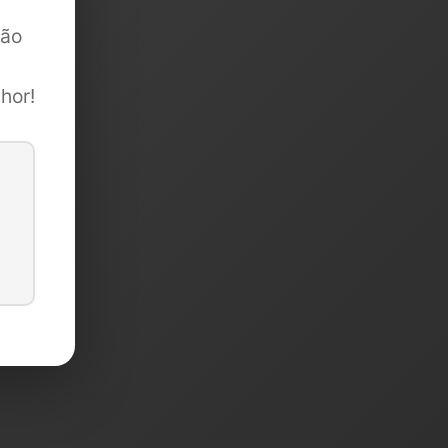
são
hor!