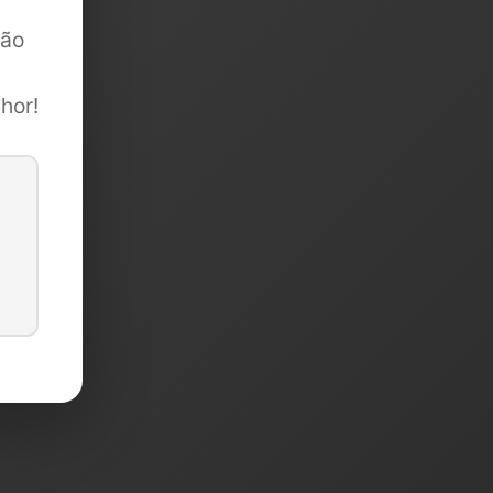
são
hor!