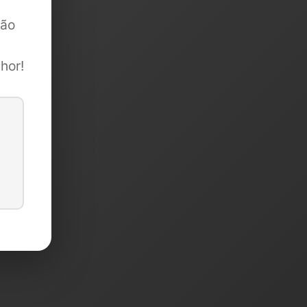
são
hor!