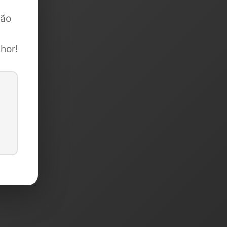
são
hor!